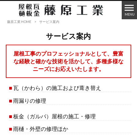
MENU
藤原工業 HOME
>
サービス案内
サービス案内
屋根工事のプロフェッショナルとして、豊富
な経験と確かな技術を活かして、多種多様な
ニーズにお応えいたします。
■
瓦（かわら）の施工および葺き替え
■
雨漏りの修理
■
板金（ガルバ）屋根の施工・修理
■
雨樋・外壁の修理ほか